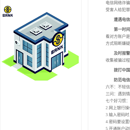
电信网络诈骗
受害人给犯罪
遭遇电信
第一时间
看对方账户是
方式阻断嫌疑
及时报警
收集被骗过程
拨打中国
防范电信
六不：不轻信
三问：遇到情
七个好习惯：
2.网上银行
3.输入密码
4.密码要设
5.开通账户