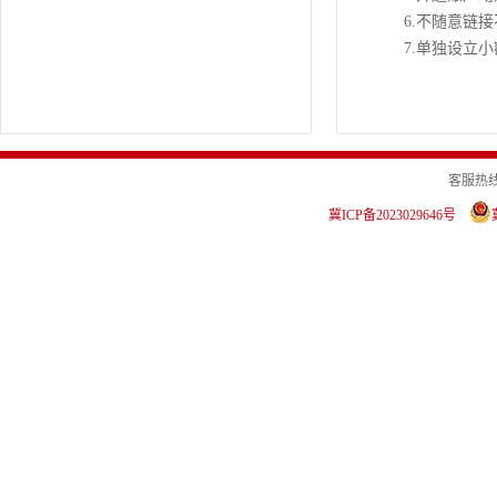
6.不随意链
7.单独设立
客服热线：4
冀ICP备2023029646号