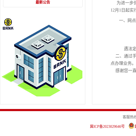
最新公告
为进一步
12月1日起
一、网点
遇法定
二、通过手机
点办理业务。
感谢您一直
客服热线：4
冀ICP备2023029646号